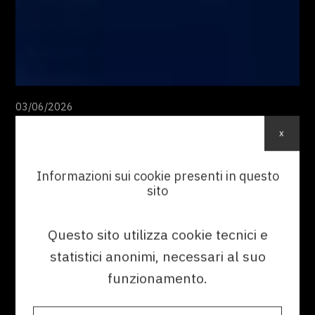
03/06/2026
x
Documentazione tecnica: gli
ostacoli più comuni e le strategie
Informazioni sui cookie presenti in questo
per affrontarli
sito
Scopri le principali criticità che
impattano sulla qualità della
Questo sito utilizza cookie tecnici e
documentazione tecnica e le strategie
per migliorare efficienza, coerenza e
statistici anonimi, necessari al suo
gestione delle informazioni.
funzionamento.