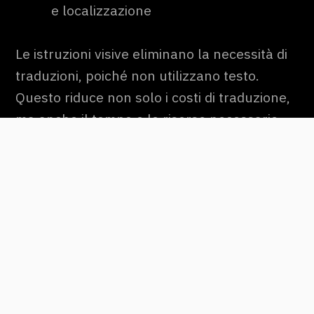
e localizzazione
Le istruzioni visive eliminano la necessità di
traduzioni, poiché non utilizzano testo.
Questo riduce non solo i costi di traduzione,
ma anche il tempo e le risorse necessarie
per adattare le istruzioni a diversi mercati
linguistici. Le istruzioni possono essere
distribuite globalmente senza necessità di
modifiche, rendendo l’azienda più agile e
competitiva a livello internazionale.
Writec: la soluzione per