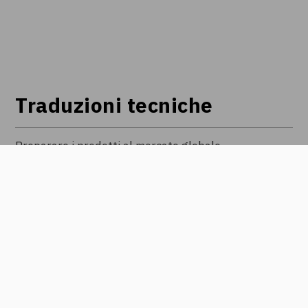
Traduzioni tecniche
Preparare i prodotti al mercato globale
>
>
SCOPRI DI PIÙ