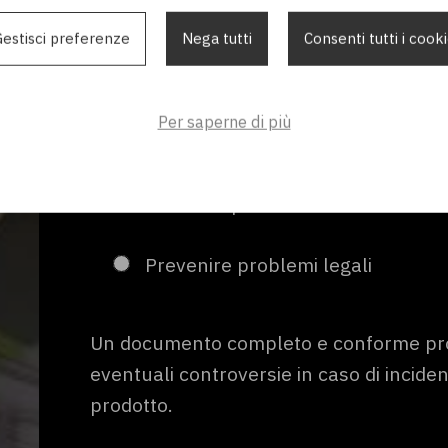
Fornendo istruzioni chiare, si riducono l
tecnico e gli interventi di riparazione n
estisci preferenze
Nega tutti
Consenti tutti i cook
Proteggere la reputazione del br
Per saperne di più
Manuali professionali aumentano la per
aziendale e del prodotto.
Prevenire problemi legali
Un documento completo e conforme pro
eventuali controversie in caso di incident
prodotto.