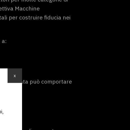
ettiva Macchine
 per costruire fiducia nei
 a:
x
a adeguata può comportare
to
i,