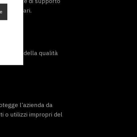
e richieste di supporto
on necessari.
ie
and
cezione della qualità
tegge l’azienda da
i o utilizzi impropri del