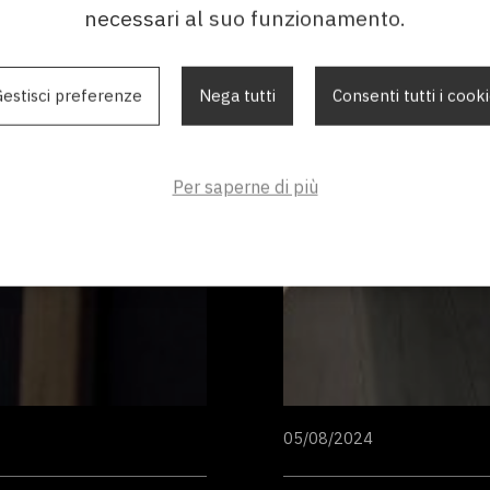
necessari al suo funzionamento.
estisci preferenze
Nega tutti
Consenti tutti i cook
Per saperne di più
05/08/2024