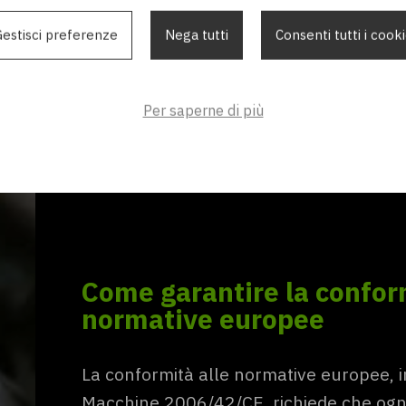
estisci preferenze
Nega tutti
Consenti tutti i cook
Marcatura CE: Anche se non è u
CE è un simbolo visibile che indic
Per saperne di più
ai requisiti delle direttive europ
commercializzato liberamente all
europeo.
Come garantire la conform
normative europee
La conformità alle normative europee, in
Macchine 2006/42/CE, richiede che ogni