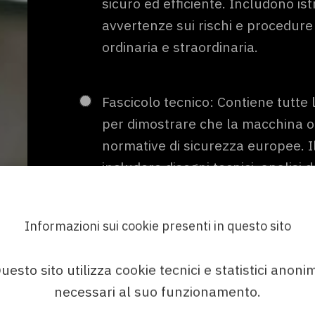
sicuro ed efficiente. Includono ist
avvertenze sui rischi e procedur
ordinaria e straordinaria.
Fascicolo tecnico: Contiene tutte
per dimostrare che la macchina o
normative di sicurezza europee. I
includere disegni tecnici, analisi dei
conformità e test di sicurezza.
Informazioni sui cookie presenti in questo sito
Dichiarazione di conformità CE: 
che la macchina o l'impianto rispet
uesto sito utilizza cookie tecnici e statistici anonim
Macchine e altre normative europ
necessari al suo funzionamento.
redatto dal produttore o dal suo 