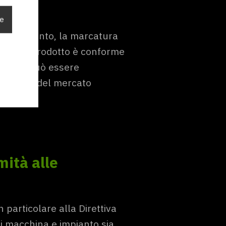
ie
n documento, la marcatura
a che il prodotto è conforme
ee e che può essere
'interno del mercato
ità alle
 particolare alla Direttiva
 macchina e impianto sia