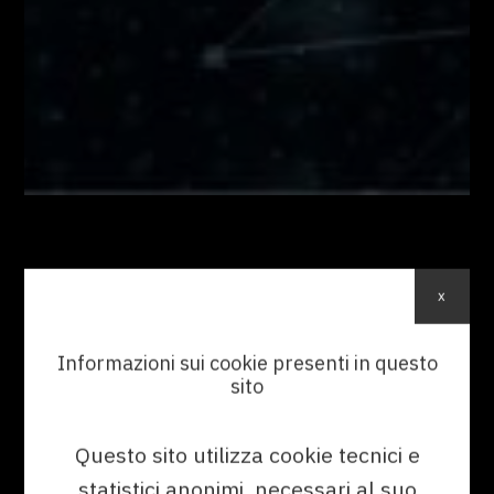
01/10/2024
x
Documentazione tecnica
Informazioni sui cookie presenti in questo
sito
digitalizzata: Perché è il futuro
delle aziende
Questo sito utilizza cookie tecnici e
Scopri i vantaggi della digitalizzazione
statistici anonimi, necessari al suo