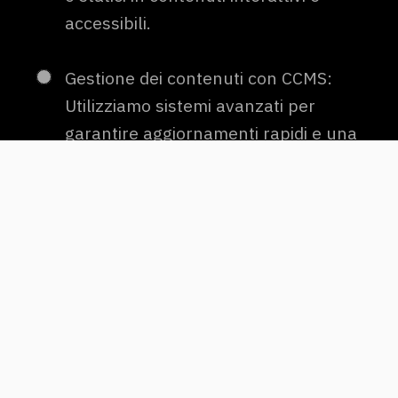
accessibili.
Gestione dei contenuti con CCMS:
Utilizziamo sistemi avanzati per
garantire aggiornamenti rapidi e una
gestione efficiente.
Integrazione con IoT e formati
avanzati: Creiamo documenti che si
integrano perfettamente con sistemi
IoT e altre tecnologie moderne.
Consulenza e formazione: Ti
supportiamo durante ogni fase del